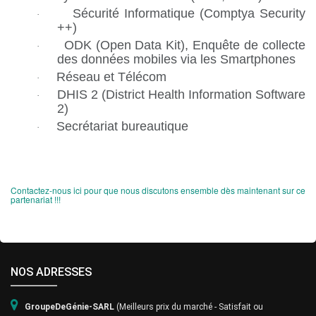
Sécurité Informatique (Comptya Security
·
++)
ODK (Open Data Kit), Enquête de collecte
·
des données mobiles via les Smartphones
Réseau et Télécom
·
DHIS 2 (District Health Information Software
·
2)
Secrétariat bureautique
·
Contactez-nous ici pour que nous discutons ensemble dès maintenant sur ce
partenariat !!!
NOS ADRESSES
GroupeDeGénie-S
ARL
(Meilleurs prix du marché - Satisfait ou